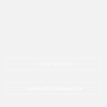
im Alter fit
bleiben!
06182 9503-300
06182 9503-300
service@schillingteam.de
service@schillingteam.de