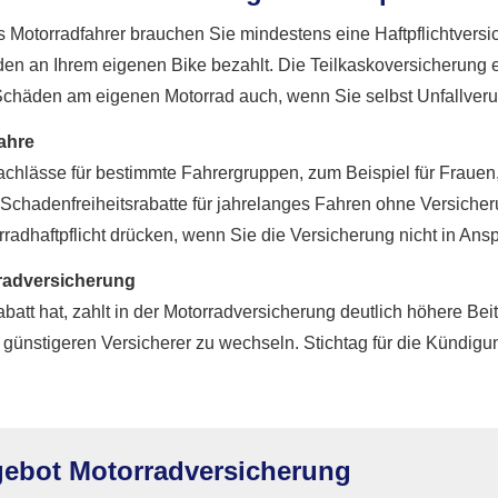
s Motorradfahrer brauchen Sie mindestens eine Haft­pflichtvers
en an Ihrem eigenen Bike bezahlt. Die Teilkaskoversicherung e
 Schäden am eigenen Motorrad auch, wenn Sie selbst Unfallveru
ahre
nnachlässe für bestimmte Fahrergruppen, zum Beispiel für Frau
ch Schadenfreiheitsrabatte für jahrelanges Fahren ohne Versich
rradhaftpflicht drücken, wenn Sie die Versicherung nicht in An
rad­ver­sicherung
tt hat, zahlt in der Motor­rad­ver­sicherung deutlich höhere Bei
günstigeren Versicherer zu wechseln. Stichtag für die Kündigun
ebot Motor­rad­ver­sicherung