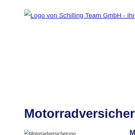
Motor­rad­ver­siche
M