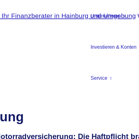
Unternehmen
Investieren & Konten
Service
rung
otor­rad­ver­sicherung: Die Haft­pflicht b