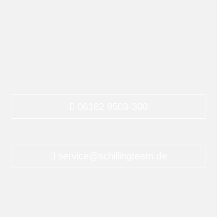
im Alter fit
bleiben!
06182 9503-300
06182 9503-300
service@schillingteam.de
service@schillingteam.de