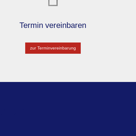
Termin ver­ein­baren
zur Terminvereinbarung
ahlen
.