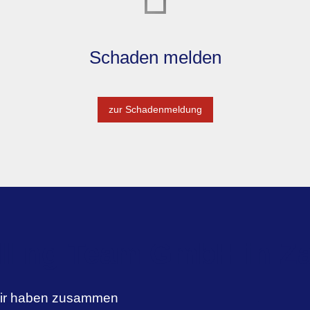
Schaden melden
zur Schadenmeldung
lling Team GmbH in Z
ir haben zusammen
.