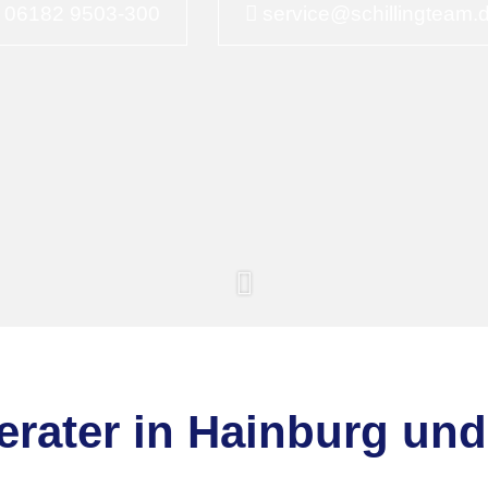
06182 9503-300
service@schillingteam.
06182 9503-300
service@schillingteam.
berater in Hainburg u