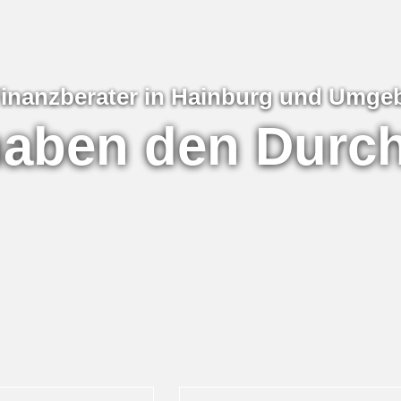
Finanzberater in Hainburg und Umg
haben den Durch
Finanzen auch 
bleiben!