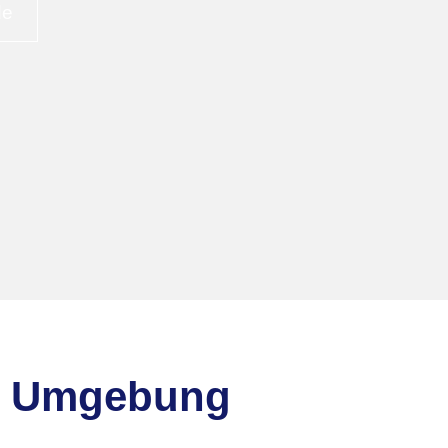
de
de
nd Umgebung