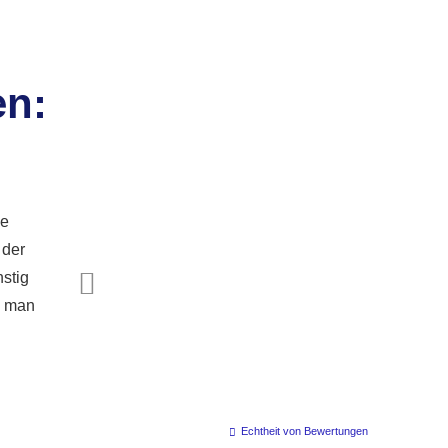
en:
ie
 der
stig
ll man
Echtheit von Bewertungen