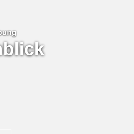
ebung
blick
im Alter fit