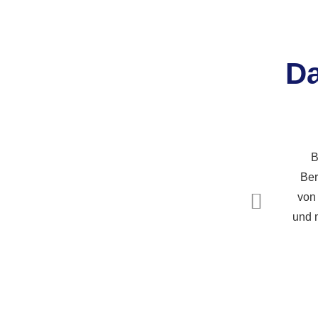
Da
B
Ber
von
und m