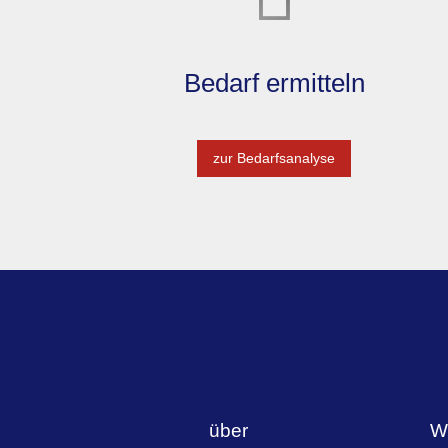
Bedarf ermitteln
zur Bedarfsanalyse
Schi
über
W